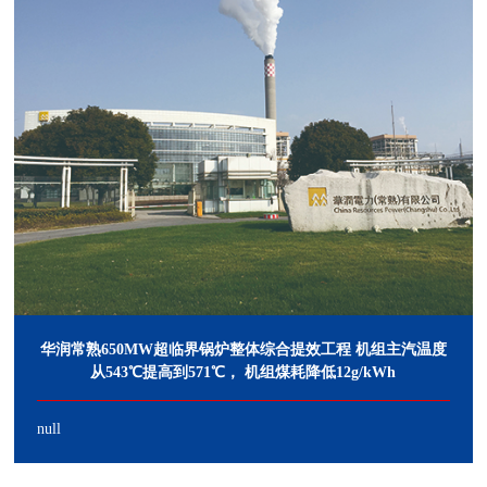
华润常熟650MW超临界锅炉整体综合提效工程 机组主汽温度
从543℃提高到571℃， 机组煤耗降低12g/kWh
null