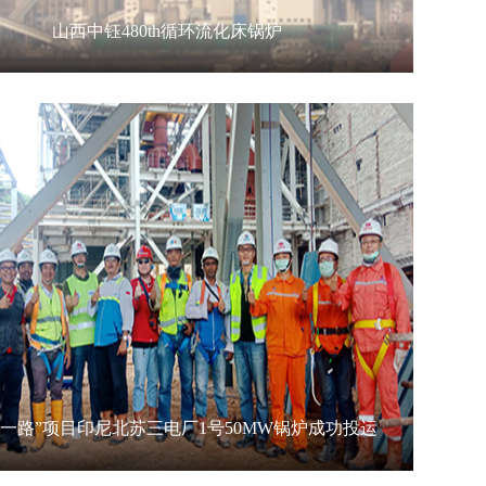
山西中钰480th循环流化床锅炉
山西中钰480th循环流化床锅炉
null
带一路”项目印尼北苏三电厂1号50MW锅炉成功投运