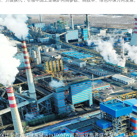
新、升级换代，引领中国工业锅炉向高参数、高效率、绿色环保方向发展
保迁安市九江煤炭储运1x100MW超高温亚临界煤气发电工程